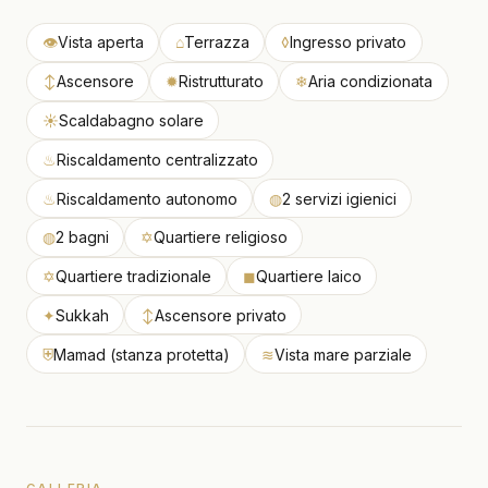
👁
Vista aperta
⌂
Terrazza
◊
Ingresso privato
↕
Ascensore
✹
Ristrutturato
❄
Aria condizionata
☀
Scaldabagno solare
♨
Riscaldamento centralizzato
♨
Riscaldamento autonomo
◍
2 servizi igienici
◍
2 bagni
✡
Quartiere religioso
✡
Quartiere tradizionale
◼
Quartiere laico
✦
Sukkah
↕
Ascensore privato
⛨
Mamad (stanza protetta)
≋
Vista mare parziale