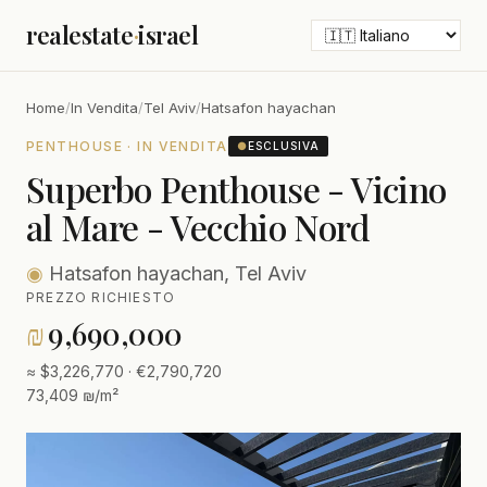
realestate
·
israel
Home
/
In Vendita
/
Tel Aviv
/
Hatsafon hayachan
PENTHOUSE · IN VENDITA
●
ESCLUSIVA
Superbo Penthouse - Vicino
al Mare - Vecchio Nord
◉
Hatsafon hayachan, Tel Aviv
PREZZO RICHIESTO
₪
9,690,000
≈ $3,226,770 · €2,790,720
73,409 ₪/m²