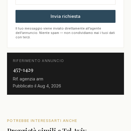
Invia richiesta
Il tuo messaggio viene inviato direttamente all'agente
dell'annuncio. Niente spam — non condividiamo mai i tuoi dati
con terzi.
RIFERIMENTO ANNUNCIO
457-1429
Rif. agenzia
arm
Pubblicato il
Aug 4, 2026
POTREBBE INTERESSARTI ANCHE
Proprietà simili a Tel Aviv