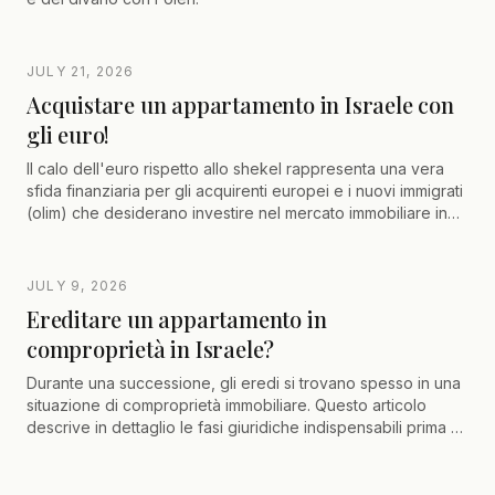
JULY 21, 2026
Acquistare un appartamento in Israele con
gli euro!
Il calo dell'euro rispetto allo shekel rappresenta una vera
sfida finanziaria per gli acquirenti europei e i nuovi immigrati
(olim) che desiderano investire nel mercato immobiliare in
Israele. Fortunatamente, esistono diversi strumenti bancari e
giuridici che consentono di ottimizzare il finanziamento e di
aggirare il rischio di cambio
JULY 9, 2026
Ereditare un appartamento in
comproprietà in Israele?
Durante una successione, gli eredi si trovano spesso in una
situazione di comproprietà immobiliare. Questo articolo
descrive in dettaglio le fasi giuridiche indispensabili prima e
dopo la registrazione degli eredi, le soluzioni di fronte al
blocco di un comproprietario (nomina di un amministratore
giudiziario) e i ricorsi legali per forzare l'uscita dalla