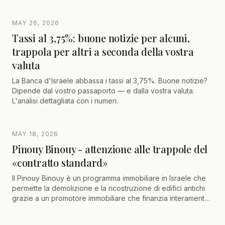
MAY 26, 2026
Tassi al 3,75%: buone notizie per alcuni,
trappola per altri a seconda della vostra
valuta
La Banca d'Israele abbassa i tassi al 3,75%. Buone notizie?
Dipende dal vostro passaporto — e dalla vostra valuta.
L'analisi dettagliata con i numeri.
MAY 18, 2026
Pinouy Binouy - attenzione alle trappole del
«contratto standard»
Il Pinouy Binouy è un programma immobiliare in Israele che
permette la demolizione e la ricostruzione di edifici antichi
grazie a un promotore immobiliare che finanzia interamente
il progetto. I comproprietari beneficiano di un appartamento
nuovo senza anticipare spese, ma devono prestare