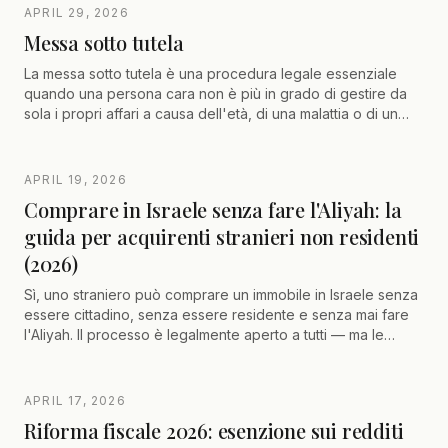
attenzione alle clausole del contratto, alle garanzie
APRIL 29, 2026
bancarie, alle protezioni legali e alle possibilità di rivendita
Messa sotto tutela
durante la durata del progetto. L'articolo mette in evidenza
l'importanza di un accompagnamento legale specializzato
La messa sotto tutela è una procedura legale essenziale
per garantire gli interessi dei proprietari durante tutta la
quando una persona cara non è più in grado di gestire da
procedura.
sola i propri affari a causa dell'età, di una malattia o di un
handicap. Permette di designare un tutore incaricato di
prendere decisioni mediche, finanziarie e personali
nell'interesse della persona interessata, rispettando al
APRIL 19, 2026
contempo la sua dignità e la sua volontà. Questa procedura,
Comprare in Israele senza fare l'Aliyah: la
supervisionata dal tribunale della famiglia, richiede una
guida per acquirenti stranieri non residenti
preparazione rigorosa e un accompagnamento
professionale per garantire una procedura fluida, rapida e
(2026)
adattata a ogni situazione familiare.
Sì, uno straniero può comprare un immobile in Israele senza
essere cittadino, senza essere residente e senza mai fare
l'Aliyah. Il processo è legalmente aperto a tutti — ma le
regole non sono le stesse che per un israeliano o un Oleh
Chadash. Mas Rechisha portato all'8% dal primo shekel,
contributo personale minimo del 50% per la mashkanta,
APRIL 17, 2026
procura notarile per firmare a distanza, e coordinamento
Riforma fiscale 2026: esenzione sui redditi
con la vostra residenza fiscale francese, belga o svizzera.