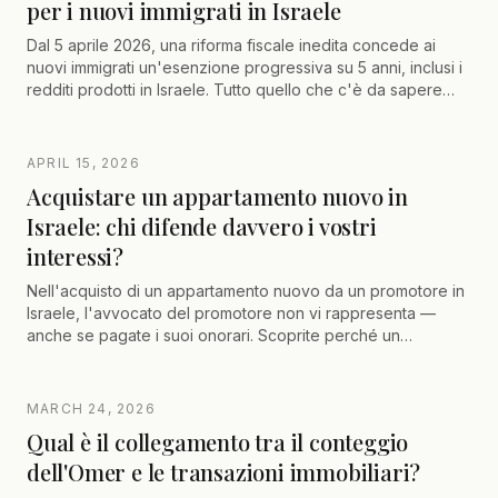
per i nuovi immigrati in Israele
Questa guida 2026 dettaglia, passo dopo passo, tutte le
specificità dell'acquisto non residente dalla Francia o
Dal 5 aprile 2026, una riforma fiscale inedita concede ai
dall'estero.
nuovi immigrati un'esenzione progressiva su 5 anni, inclusi i
redditi prodotti in Israele. Tutto quello che c'è da sapere
sulle condizioni.
APRIL 15, 2026
Acquistare un appartamento nuovo in
Israele: chi difende davvero i vostri
interessi?
Nell'acquisto di un appartamento nuovo da un promotore in
Israele, l'avvocato del promotore non vi rappresenta —
anche se pagate i suoi onorari. Scoprite perché un
avvocato indipendente è indispensabile per proteggere i
vostri diritti, negoziare il contratto e ottimizzare la vostra
fiscalità.
MARCH 24, 2026
Qual è il collegamento tra il conteggio
dell'Omer e le transazioni immobiliari?