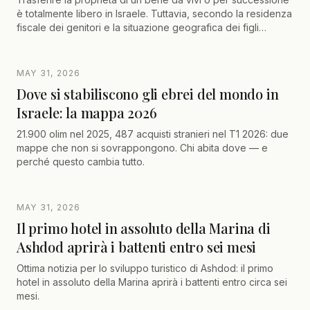
è totalmente libero in Israele. Tuttavia, secondo la residenza
fiscale dei genitori e la situazione geografica dei figli
(soprattutto se risiedono in Francia), optare per una vendita
strategica può rivelarsi molto più vantaggiosa di una
semplice donazione immobiliare. Tra riduzione della tassa di
MAY 31, 2026
acquisizione, rinvio o esenzione della tassa sulla
Dove si stabiliscono gli ebrei del mondo in
plusvalenza, scoprite come ottimizzare la vostra
Israele: la mappa 2026
pianificazione successoria internazionale prima
dell'abolizione di certi vantaggi fiscali lineari.
21.900 olim nel 2025, 487 acquisti stranieri nel T1 2026: due
mappe che non si sovrappongono. Chi abita dove — e
perché questo cambia tutto.
MAY 31, 2026
Il primo hotel in assoluto della Marina di
Ashdod aprirà i battenti entro sei mesi
Ottima notizia per lo sviluppo turistico di Ashdod: il primo
hotel in assoluto della Marina aprirà i battenti entro circa sei
mesi.