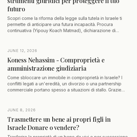
strumenti giuridici per proteggere il tuo
futuro
Scopri come la riforma della legge sulla tutela in Israele ti
permette di anticipare una futura incapacità. Procura
continuativa (Yipouy Koach Matmad), dichiarazione di
volontà e consulenza di avvocato certificato per
proteggere la tua autonomia e i tuoi cari
JUNE 12, 2026
Koness Nehassim - Comproprietà e
amministrazione giudiziaria
Come sbloccare un immobile in comproprietà in Israele? I
conflitti legati a un'eredità, un divorzio o una partnership
commerciale portano spesso a situazioni di stallo. Grazie
all'articolo 37 della Legge fondiaria, l'uscita dalla
comproprietà e la messa sotto amministrazione giudiziaria
(Koness Nehassim) permettono di forzare legalmente la
JUNE 8, 2026
vendita di un immobile e distribuire le quote. Scopri come
Trasmettere un bene ai propri figli in
liquidare una comproprietà evitando le trappole fiscali e
Israele Donare o vendere?
finanziarie.
Trasferire la proprietà di un bene da vivi o per successione