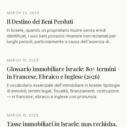
MARCH 23, 2026
Il Destino dei Beni Perduti
In Israele, quando un proprietario muore senza eredi
identificati, i suoi beni possono rimanere non reclamati per
lunghi periodi, particolarmente a causa dell'assenza di
termini per presentarsi. Questi beni vengono quindi presi in
carico da un dipartimento del Ministero della Giustizia, che li
amministra ricercando attivamente gli aventi diritto, anche
MARCH 15, 2026
all'estero. Questa gestione è essenziale per sbloccare
Glossario immobiliare Israele: 80+ termini
situazioni legali (vendite, progetti immobiliari, comproprietà).
in Francese, Ebraico e Inglese (2026)
Gli eredi devono seguire una procedura rigorosa per
provare i loro diritti e recuperare i beni.
Il vocabolario essenziale dell'immobiliare in Israele: tipologie
di immobili, termini legali, fiscalità, finanziamenti, costruzione
— in francese, ebraico e inglese con pronuncia.
MARCH 15, 2026
Tasse immobiliari in Israele: mas rechisha,