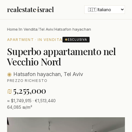
realestate
·
israel
Home
/
In Vendita
/
Tel Aviv
/
Hatsafon hayachan
APARTMENT · IN VENDITA
●
ESCLUSIVA
Superbo appartamento nel
Vecchio Nord
◉
Hatsafon hayachan, Tel Aviv
PREZZO RICHIESTO
₪
5,255,000
≈ $1,749,915 · €1,513,440
64,085 ₪/m²