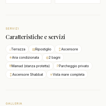
SERVIZI
Caratteristiche e servizi
⌂
Terrazza
▤
Ripostiglio
↕
Ascensore
❄
Aria condizionata
◍
2 bagni
⛨
Mamad (stanza protetta)
P
Parcheggio privato
↕
Ascensore Shabbat
≋
Vista mare completa
GALLERIA