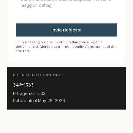
Invia richiesta
Il tuo messaggio viene inviato direttamente all'agente
dell'annuncio. Niente spam — non condividiamo mai i tuoi dati
con terzi.
RIFERIMENTO ANNUNCIO
342-1533
Rif. agenzia
1533
Pubblicato il
May 28, 2026