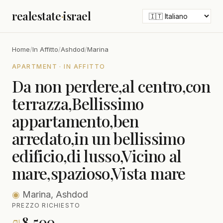
realestate
·
israel
Home
/
In Affitto
/
Ashdod
/
Marina
APARTMENT · IN AFFITTO
Da non perdere,al centro,con
terrazza,Bellissimo
appartamento,ben
arredato,in un bellissimo
edificio,di lusso,Vicino al
mare,spazioso,Vista mare
◉
Marina, Ashdod
PREZZO RICHIESTO
₪
8,500