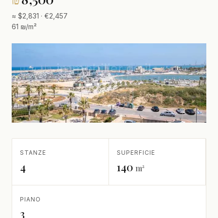
≈ $2,831 · €2,457
61 ₪/m²
STANZE
SUPERFICIE
4
140
m²
PIANO
3