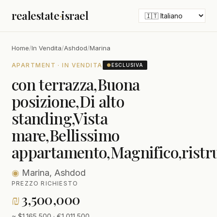
realestate
·
israel
Home
/
In Vendita
/
Ashdod
/
Marina
APARTMENT · IN VENDITA
●
ESCLUSIVA
con terrazza,Buona
posizione,Di alto
standing,Vista
mare,Bellissimo
appartamento,Magnifico,ristr
◉
Marina, Ashdod
PREZZO RICHIESTO
₪
3,500,000
≈ $1,165,500 · €1,011,500