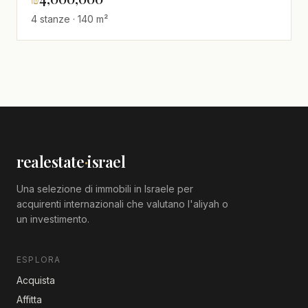
mare,spazioso,Vista mare
4 stanze · 140 m²
realestate
·
israel
Una selezione di immobili in Israele per
acquirenti internazionali che valutano l'aliyah o
un investimento.
ESPLORA
Acquista
Affitta