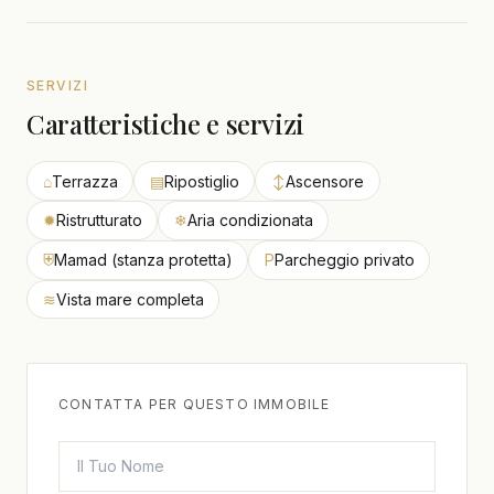
SERVIZI
Caratteristiche e servizi
⌂
Terrazza
▤
Ripostiglio
↕
Ascensore
✹
Ristrutturato
❄
Aria condizionata
⛨
Mamad (stanza protetta)
P
Parcheggio privato
≋
Vista mare completa
CONTATTA PER QUESTO IMMOBILE