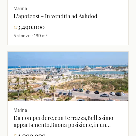
Marina
L'apoteosi – In vendita ad Ashdod
₪
3,490,000
5 stanze · 169 m²
Marina
Da non perdere,con terrazza,Bellissimo
appartamento,Buona posizione,in un
bellissimo edificio,Magnifico,Vicino al
₪
4,000,000