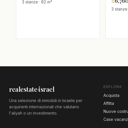
₪
6,76
3 stanze · 82 m²
3 stanze
ESPLORA
realestate
·
israel
Acquista
Una selezione di immobili in Israele per
Affitta
acquirenti internazionali che valutano
Nuove costru
l'aliyah o un investimento.
Case vacan