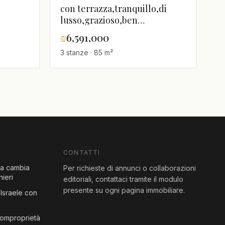
imo
con terrazza,tranquillo,di
lusso,grazioso,ben
arredato,luminoso,spazioso,Magnifico,
₪
6,591,000
di qualità
3 stanze · 85 m²
CONTATTI
sa cambia
Per richieste di annunci o collaborazioni
nieri
editoriali, contattaci tramite il modulo
presente su ogni pagina immobiliare.
Israele con
comproprietà