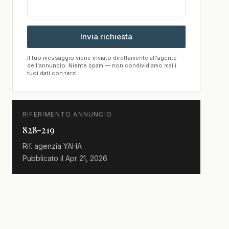
Invia richiesta
Il tuo messaggio viene inviato direttamente all'agente
dell'annuncio. Niente spam — non condividiamo mai i
tuoi dati con terzi.
RIFERIMENTO ANNUNCIO
828-219
Rif. agenzia
YAHA
Pubblicato il
Apr 21, 2026