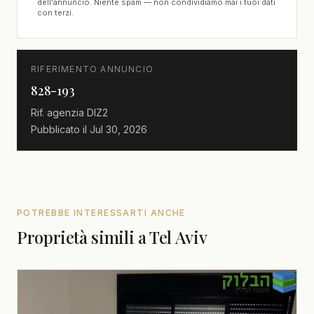
dell'annuncio. Niente spam — non condividiamo mai i tuoi dati
con terzi.
RIFERIMENTO ANNUNCIO
828-193
Rif. agenzia
DIZ2
Pubblicato il
Jul 30, 2026
POTREBBE INTERESSARTI ANCHE
Proprietà simili a Tel Aviv