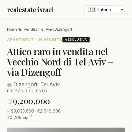
realestate
·
israel
Home
/
In Vendita
/
Tel Aviv
/
Dizengoff
APARTMENT · IN VENDITA
●
ESCLUSIVA
Attico raro in vendita nel
Vecchio Nord di Tel Aviv –
via Dizengoff
◉
Dizengoff, Tel Aviv
PREZZO RICHIESTO
₪
9,200,000
≈ $3,063,600 · €2,649,600
70,769 ₪/m²