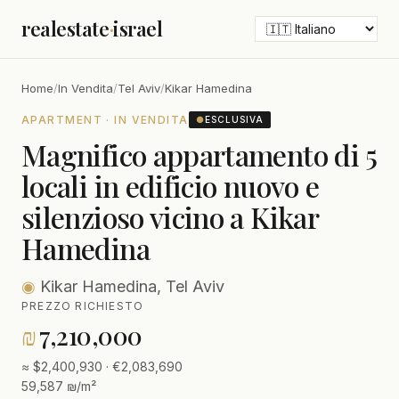
realestate
·
israel
Home
/
In Vendita
/
Tel Aviv
/
Kikar Hamedina
APARTMENT · IN VENDITA
●
ESCLUSIVA
Magnifico appartamento di 5
locali in edificio nuovo e
silenzioso vicino a Kikar
Hamedina
◉
Kikar Hamedina, Tel Aviv
PREZZO RICHIESTO
₪
7,210,000
≈ $2,400,930 · €2,083,690
59,587 ₪/m²