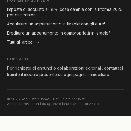
NOTIZIE IMMOBILIARI
Imposta di acquisto all'8%: cosa cambia con la riforma 2026
per gli stranieri
Acquistare un appartamento in Israele con gli euro!
Ereditare un appartamento in comproprietà in Israele?
Tutti gli articoli →
CONTATTI
Per richieste di annunci o collaborazioni editoriali, contattaci
tramite il modulo presente su ogni pagina immobiliare.
© 2026 Real Estate Israel. Tutti i diritti riservati.
Annunci provenienti da agenzie israeliane autorizzate.