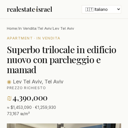
realestate
·
israel
Home
/
In Vendita
/
Tel Aviv
/
Lev Tel Aviv
APARTMENT · IN VENDITA
Superbo trilocale in edificio
nuovo con parcheggio e
mamad
◉
Lev Tel Aviv, Tel Aviv
PREZZO RICHIESTO
₪
4,390,000
≈ $1,453,090 · €1,259,930
73,167 ₪/m²