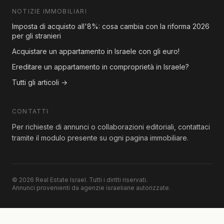
NOTIZIE IMMOBILIARI
Imposta di acquisto all'8%: cosa cambia con la riforma 2026
per gli stranieri
Acquistare un appartamento in Israele con gli euro!
Ereditare un appartamento in comproprietà in Israele?
Tutti gli articoli →
CONTATTI
Per richieste di annunci o collaborazioni editoriali, contattaci
tramite il modulo presente su ogni pagina immobiliare.
© 2026 Real Estate Israel. Tutti i diritti riservati.
Annunci provenienti da agenzie israeliane autorizzate.