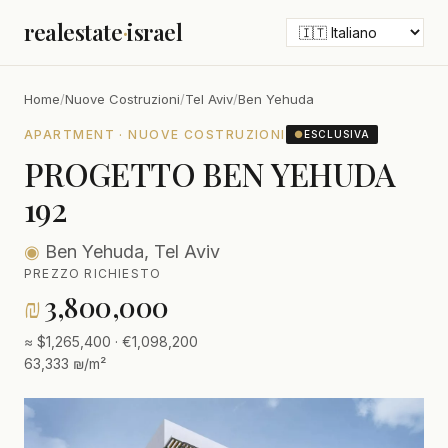
realestate
·
israel
Home
/
Nuove Costruzioni
/
Tel Aviv
/
Ben Yehuda
APARTMENT · NUOVE COSTRUZIONI
●
ESCLUSIVA
PROGETTO BEN YEHUDA
192
◉
Ben Yehuda, Tel Aviv
PREZZO RICHIESTO
₪
3,800,000
≈ $1,265,400 · €1,098,200
63,333 ₪/m²