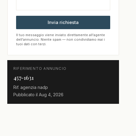
Invia richiesta
Il tuo messaggio viene inviato direttamente all'agente
dell'annuncio. Niente spam — non condividiamo mai i
tuoi dati con terzi.
RIFERIMENTO ANNUNCIO
457-1631
Rif. agenzia
nadp
Pubblicato il
Aug 4, 2026