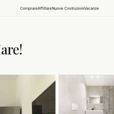
Comprare
Affittare
Nuove Costruzioni
Vacanze
are!