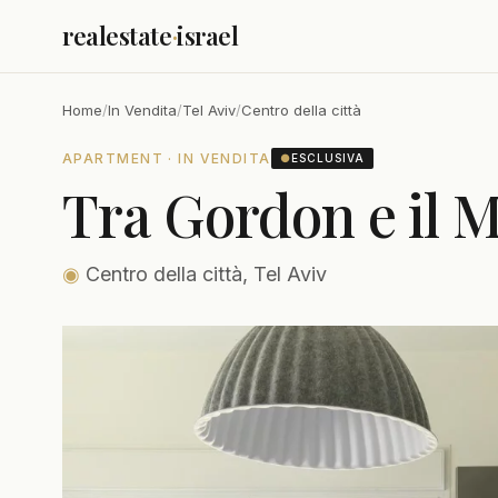
realestate
·
israel
Home
/
In Vendita
/
Tel Aviv
/
Centro della città
APARTMENT · IN VENDITA
●
ESCLUSIVA
Tra Gordon e il M
◉
Centro della città, Tel Aviv