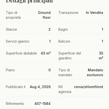
Dettagli principali
Tipo di
Ground
Transazione
In Vendita
proprietà
floor
Stanze
2
Bagni:
1
Servizi igienici:
1
Balconi
1
Superficie abitabile
43 m²
Superficie del
35
giardino
m²
Piano
0
Tipo di
Mandato
mandato
esclusivo
Pubblicato il
Aug 4, 2026
Rif.
ronia/shlomfilcnt
agenzia
Riferimento
457-1584