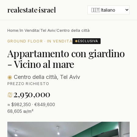
realestate
·
israel
Home
/
In Vendita
/
Tel Aviv
/
Centro della città
GROUND FLOOR · IN VENDITA
●
ESCLUSIVA
Appartamento con giardino
- Vicino al mare
◉
Centro della città, Tel Aviv
PREZZO RICHIESTO
₪
2,950,000
≈ $982,350 · €849,600
68,605 ₪/m²