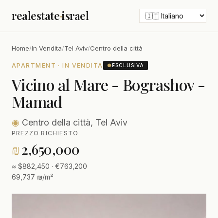
realestate
·
israel
Home
/
In Vendita
/
Tel Aviv
/
Centro della città
APARTMENT · IN VENDITA
●
ESCLUSIVA
Vicino al Mare - Bograshov -
Mamad
◉
Centro della città, Tel Aviv
PREZZO RICHIESTO
₪
2,650,000
≈ $882,450 · €763,200
69,737 ₪/m²