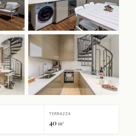
+5 in più
TERRAZZA
40
m²