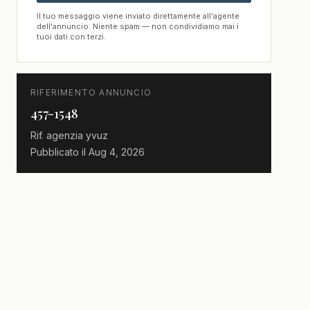
Il tuo messaggio viene inviato direttamente all'agente
dell'annuncio. Niente spam — non condividiamo mai i
tuoi dati con terzi.
RIFERIMENTO ANNUNCIO
457-1548
Rif. agenzia
yvuz
Pubblicato il
Aug 4, 2026