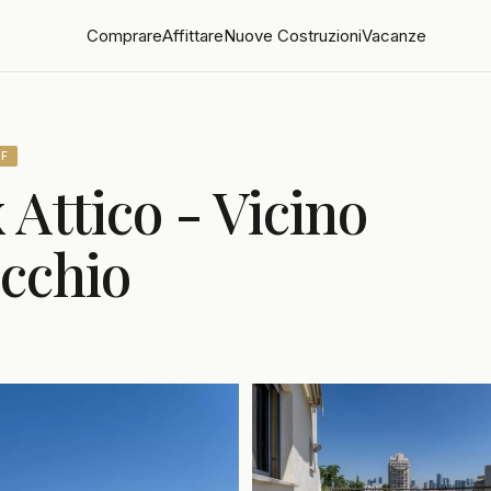
Comprare
Affittare
Nuove Costruzioni
Vacanze
FF
Attico - Vicino
ecchio