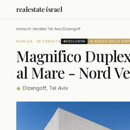
realestate
·
israel
Home
/
In Vendita
/
Tel Aviv
/
Dizengoff
DUPLEX · IN VENDITA
●
ESCLUSIVA
★ SCELTA DELLO STA
Magnifico Duplex 
al Mare - Nord V
◉
Dizengoff, Tel Aviv