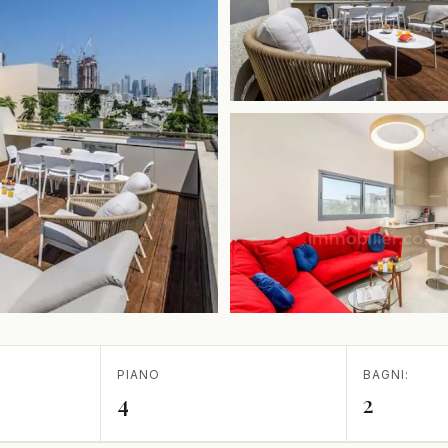
PIANO
BAGNI:
4
2