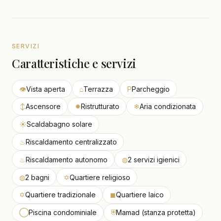
SERVIZI
Caratteristiche e servizi
👁
Vista aperta
⌂
Terrazza
P
Parcheggio
↕
Ascensore
✹
Ristrutturato
❄
Aria condizionata
☀
Scaldabagno solare
♨
Riscaldamento centralizzato
♨
Riscaldamento autonomo
◍
2 servizi igienici
◍
2 bagni
✡
Quartiere religioso
✡
Quartiere tradizionale
◼
Quartiere laico
◯
Piscina condominiale
⛨
Mamad (stanza protetta)