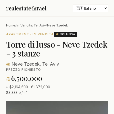
realestate
·
israel
Home
/
In Vendita
/
Tel Aviv
/
Neve Tzedek
APARTMENT · IN VENDITA
●
ESCLUSIVA
Torre di lusso - Neve Tzedek
- 3 stanze
◉
Neve Tzedek, Tel Aviv
PREZZO RICHIESTO
₪
6,500,000
≈ $2,164,500 · €1,872,000
83,333 ₪/m²