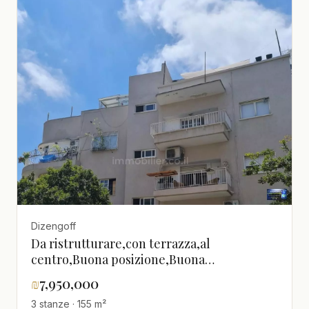
Dizengoff
Da ristrutturare,con terrazza,al
centro,Buona posizione,Buona
occasione,Piano alto con vista,Possibilità di
₪
7,950,000
costruire,Da non
3 stanze · 155 m²
perdere,grazioso,luminoso,spazioso,Bellissimo