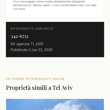
Il tuo messaggio viene inviato direttamente all'agente
dell'annuncio. Niente spam — non condividiamo mai i tuoi dati
con terzi.
RIFERIMENTO ANNUNCIO
342-6732
Rif. agenzia
TL 2491
Pubblicato il
Jun 22, 2026
POTREBBE INTERESSARTI ANCHE
Proprietà simili a Tel Aviv