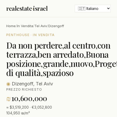
realestate
·
israel
Home
/
In Vendita
/
Tel Aviv
/
Dizengoff
PENTHOUSE · IN VENDITA
Da non perdere,al centro,con
terrazza,ben arredato,Buona
posizione,grande,nuovo,Proge
di qualità,spazioso
◉
Dizengoff, Tel Aviv
PREZZO RICHIESTO
₪
10,600,000
≈ $3,519,200 · €3,052,800
104,950 ₪/m²