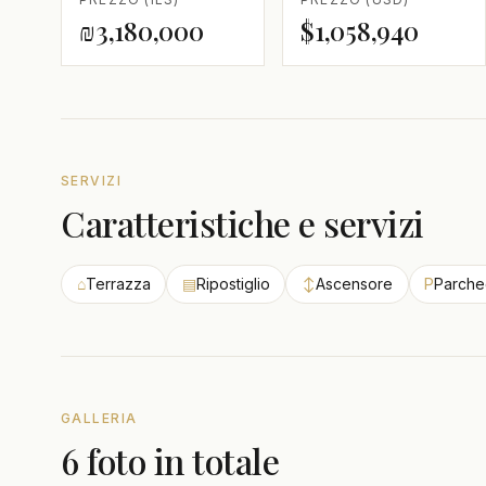
₪3,180,000
$1,058,940
SERVIZI
Caratteristiche e servizi
⌂
Terrazza
▤
Ripostiglio
↕
Ascensore
P
Parche
GALLERIA
6 foto in totale