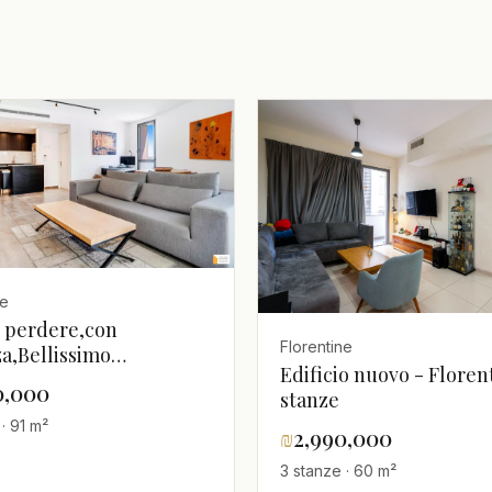
ne
 perdere,con
Florentine
za,Bellissimo
Edificio nuovo - Florent
amento,ben
0,000
stanze
to,tranquillo,luminoso,In
· 91 m²
₪
2,990,000
lla,Magnifico,ristrutturato,spazioso
3 stanze · 60 m²