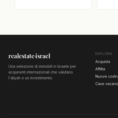
ESPLORA
realestate
·
israel
Acquista
Una selezione di immobili in Israele per
Affitta
acquirenti internazionali che valutano
Nuove costru
l'aliyah o un investimento.
Case vacan