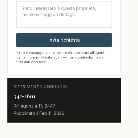
Invia richiesta
Il tuo messaggio viene inviato direttamente all'agente
dell'annuncio. Niente spam — non condividiamo mai i
tuoi dati con terzi.
RIFERIMENTO ANNUNCIO
342-1601
Rif. agenzia
TL 2447
Pubblicato il
Feb 11, 2026