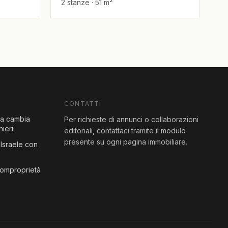
2 stanze · 51 m²
CONTATTI
sa cambia
Per richieste di annunci o collaborazioni
nieri
editoriali, contattaci tramite il modulo
presente su ogni pagina immobiliare.
Israele con
comproprietà