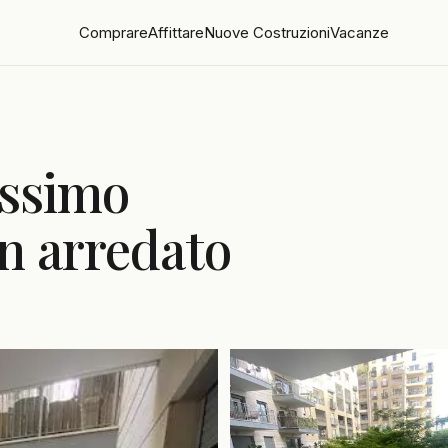
Comprare
Affittare
Nuove Costruzioni
Vacanze
issimo
n arredato