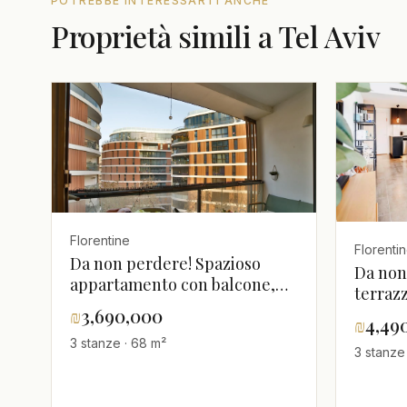
POTREBBE INTERESSARTI ANCHE
Proprietà simili a Tel Aviv
Florentine
Florenti
Da non perdere! Spazioso
Da non
appartamento con balcone,
terraz
ben progettato, silenzioso e
₪
3,690,000
appart
₪
4,49
luminoso con soffitti alti -
arreda
3 stanze · 68 m²
quartiere Florentine
3 stanze 
strada
tranqui