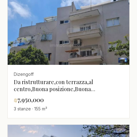
Dizengoff
Da ristrutturare,con terrazza,al
centro,Buona posizione,Buona
occasione,Piano alto con vista,Possibilità di
₪
7,950,000
costruire,Da non
3 stanze · 155 m²
perdere,grazioso,luminoso,spazioso,Bellissimo
appartamento,Buon affare,Buone
indicazioni,Progetto di qualità