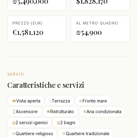
₪5,490,000
$1,828,170
PREZZO (EUR)
AL METRO QUADRO
€1,581,120
₪54,900
SERVIZI
Caratteristiche e servizi
👁
Vista aperta
⌂
Terrazza
≋
Fronte mare
↕
Ascensore
✹
Ristrutturato
❄
Aria condizionata
◍
2 servizi igienici
◍
2 bagni
✡
Quartiere religioso
✡
Quartiere tradizionale