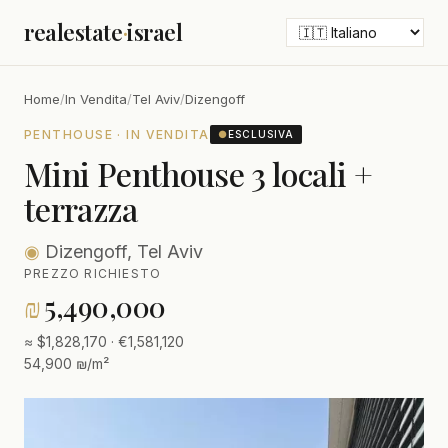
realestate
·
israel
Home
/
In Vendita
/
Tel Aviv
/
Dizengoff
PENTHOUSE · IN VENDITA
●
ESCLUSIVA
Mini Penthouse 3 locali +
terrazza
◉
Dizengoff, Tel Aviv
PREZZO RICHIESTO
₪
5,490,000
≈ $1,828,170 · €1,581,120
54,900 ₪/m²