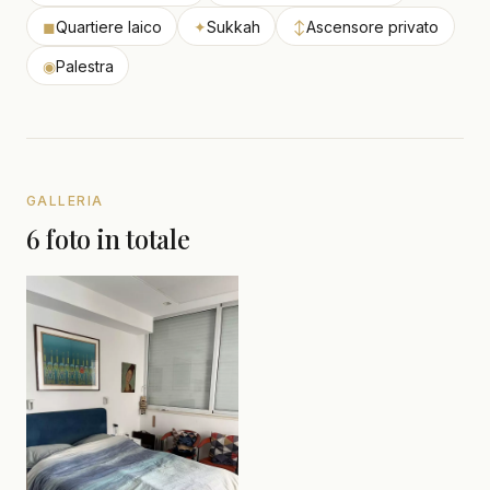
◼
Quartiere laico
✦
Sukkah
↕
Ascensore privato
◉
Palestra
GALLERIA
6 foto in totale