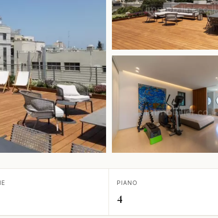
IE
PIANO
4