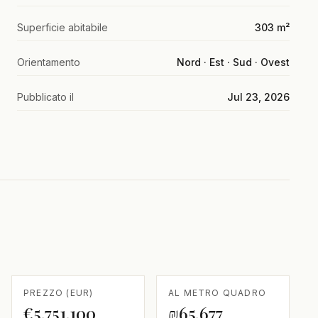
Superficie abitabile
303 m²
Orientamento
Nord · Est · Sud · Ovest
Pubblicato il
Jul 23, 2026
PREZZO (EUR)
AL METRO QUADRO
€5,751,100
₪65,677