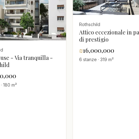
Rothschild
Attico eccezionale in p
di prestigio
₪
16,000,000
ld
se - Via tranquilla -
6 stanze · 319 m²
hild
00,000
 · 180 m²