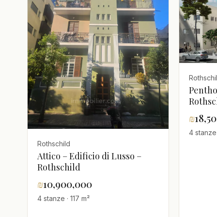
Rothschi
Penthou
Rothsc
₪
18,5
4 stanze
Rothschild
Attico – Edificio di Lusso –
Rothschild
₪
10,900,000
4 stanze · 117 m²