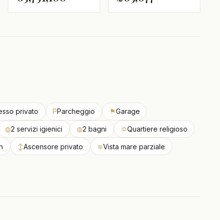
esso privato
P
Parcheggio
⚑
Garage
◍
2 servizi igienici
◍
2 bagni
✡
Quartiere religioso
h
↕
Ascensore privato
≋
Vista mare parziale