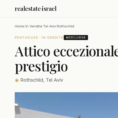
realestate
·
israel
Home
/
In Vendita
/
Tel Aviv
/
Rothschild
PENTHOUSE · IN VENDITA
●
ESCLUSIVA
Attico eccezionale
prestigio
◉
Rothschild, Tel Aviv