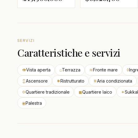
SERVIZI
Caratteristiche e servizi
👁
Vista aperta
⌂
Terrazza
≋
Fronte mare
◊
Ingr
↕
Ascensore
✹
Ristrutturato
❄
Aria condizionata
✡
Quartiere tradizionale
◼
Quartiere laico
✦
Sukka
◉
Palestra