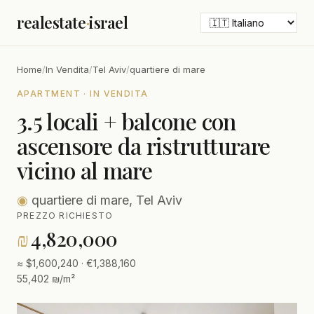
realestate
·
israel
Home
/
In Vendita
/
Tel Aviv
/
quartiere di mare
APARTMENT · IN VENDITA
3.5 locali + balcone con
ascensore da ristrutturare
vicino al mare
◉
quartiere di mare, Tel Aviv
PREZZO RICHIESTO
₪
4,820,000
≈ $1,600,240 · €1,388,160
55,402 ₪/m²