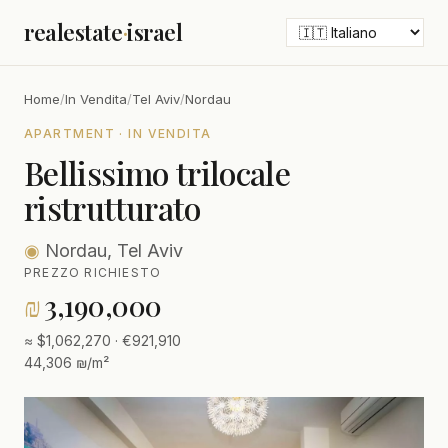
realestate
·
israel
Home
/
In Vendita
/
Tel Aviv
/
Nordau
APARTMENT · IN VENDITA
Bellissimo trilocale
ristrutturato
◉
Nordau, Tel Aviv
PREZZO RICHIESTO
₪
3,190,000
≈ $1,062,270 · €921,910
44,306 ₪/m²