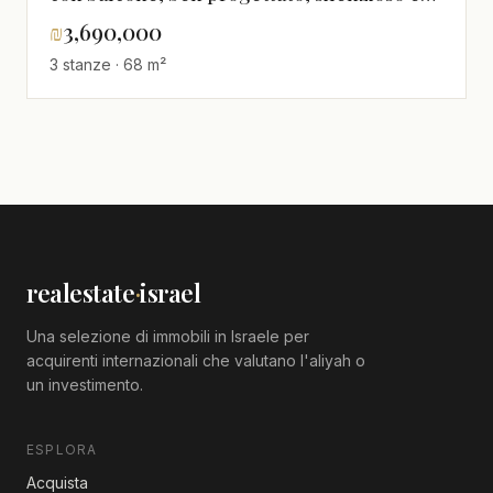
luminoso con soffitti alti - quartiere
₪
3,690,000
Florentine
3 stanze · 68 m²
realestate
·
israel
Una selezione di immobili in Israele per
acquirenti internazionali che valutano l'aliyah o
un investimento.
ESPLORA
Acquista