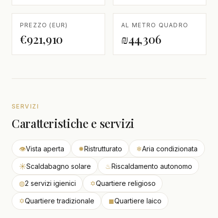
PREZZO (EUR)
AL METRO QUADRO
€921,910
₪44,306
SERVIZI
Caratteristiche e servizi
👁
Vista aperta
✹
Ristrutturato
❄
Aria condizionata
☀
Scaldabagno solare
♨
Riscaldamento autonomo
◍
2 servizi igienici
✡
Quartiere religioso
✡
Quartiere tradizionale
◼
Quartiere laico