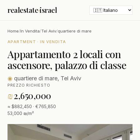
realestate
·
israel
Home
/
In Vendita
/
Tel Aviv
/
quartiere di mare
APARTMENT · IN VENDITA
Appartamento 2 locali con
ascensore, palazzo di classe
◉
quartiere di mare, Tel Aviv
PREZZO RICHIESTO
₪
2,650,000
≈ $882,450 · €765,850
53,000 ₪/m²