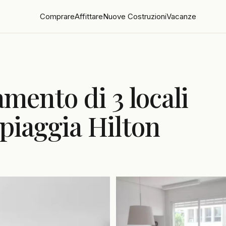
Comprare
Affittare
Nuove Costruzioni
Vacanze
mento di 3 locali
piaggia Hilton