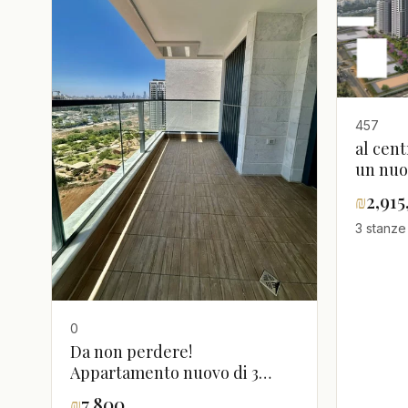
457
al cent
un nuo
appar
₪
2,91
3 stanze
0
Da non perdere!
Appartamento nuovo di 3
locali dal costruttore in affitto,
₪
7,800