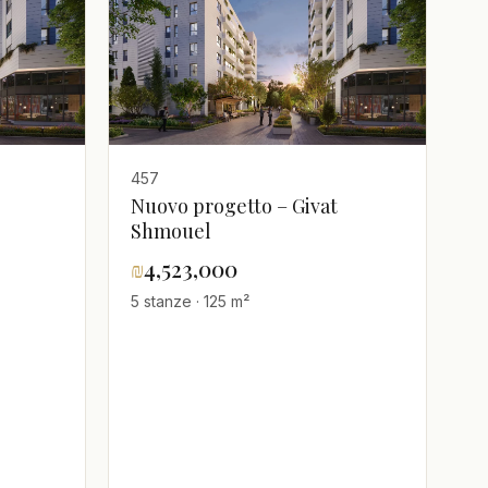
457
Nuovo progetto – Givat
Shmouel
₪
4,523,000
5 stanze · 125 m²