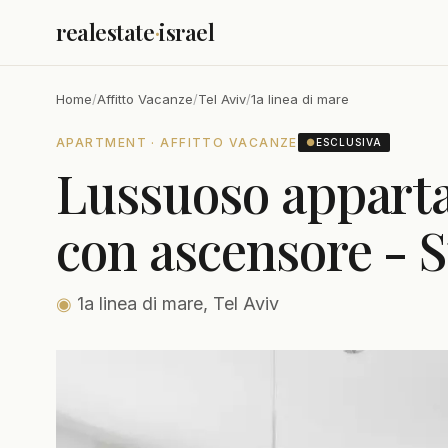
realestate
·
israel
Home
/
Affitto Vacanze
/
Tel Aviv
/
1a linea di mare
APARTMENT · AFFITTO VACANZE
●
ESCLUSIVA
Lussuoso apparta
con ascensore - S
◉
1a linea di mare, Tel Aviv