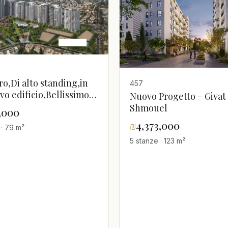
ro,Di alto standing,in
457
vo edificio,Bellissimo
Nuovo Progetto – Givat
tamento
Shmouel
5,000
₪
4,373,000
 · 79 m²
5 stanze · 123 m²