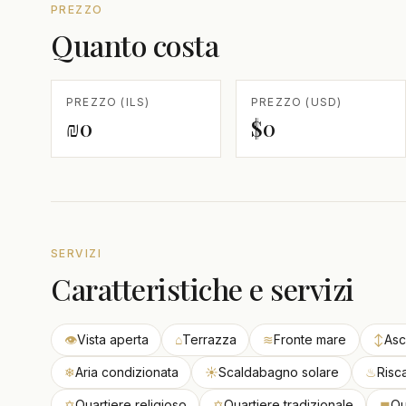
PREZZO
Quanto costa
PREZZO (ILS)
PREZZO (USD)
₪0
$0
SERVIZI
Caratteristiche e servizi
👁
Vista aperta
⌂
Terrazza
≋
Fronte mare
↕
Asc
❄
Aria condizionata
☀
Scaldabagno solare
♨
Risc
✡
Quartiere religioso
✡
Quartiere tradizionale
◼
Qu