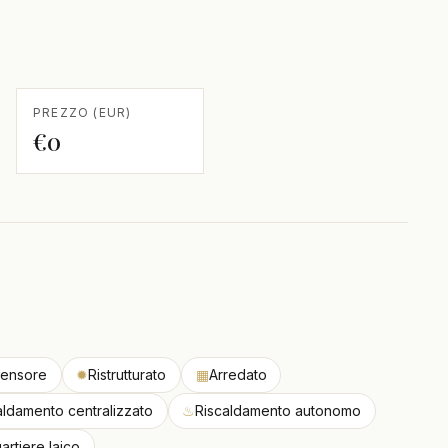
PREZZO (EUR)
€0
ensore
✹
Ristrutturato
▦
Arredato
aldamento centralizzato
♨
Riscaldamento autonomo
artiere laico