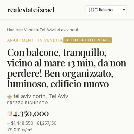
realestate
·
israel
Home
/
In Vendita
/
Tel Aviv
/
tel aviv north
APARTMENT · IN VENDITA
★ SCELTA DELLO STAFF
Con balcone, tranquillo,
vicino al mare 13 min, da non
perdere! Ben organizzato,
luminoso, edificio nuovo
◉
tel aviv north, Tel Aviv
PREZZO RICHIESTO
₪
4,350,000
≈ $1,448,550 · €1,257,150
79,091 ₪/m²