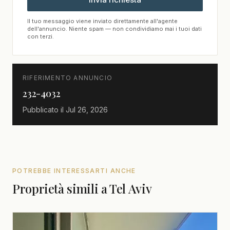
Il tuo messaggio viene inviato direttamente all'agente
dell'annuncio. Niente spam — non condividiamo mai i tuoi dati
con terzi.
RIFERIMENTO ANNUNCIO
232-4032
Pubblicato il
Jul 26, 2026
POTREBBE INTERESSARTI ANCHE
Proprietà simili a Tel Aviv