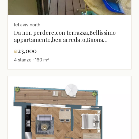
tel aviv north
Da non perdere,con terrazza,Bellissimo
appartamento,ben arredato,Buona
posizione,in un bellissimo edificio,Vicino al
₪
23,000
mare,spazioso
4 stanze · 160 m²