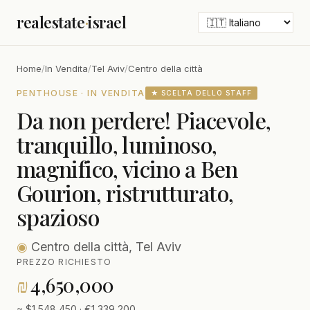
realestate
·
israel
Home
/
In Vendita
/
Tel Aviv
/
Centro della città
PENTHOUSE · IN VENDITA
★ SCELTA DELLO STAFF
Da non perdere! Piacevole,
tranquillo, luminoso,
magnifico, vicino a Ben
Gourion, ristrutturato,
spazioso
◉
Centro della città, Tel Aviv
PREZZO RICHIESTO
₪
4,650,000
≈ $1,548,450 · €1,339,200