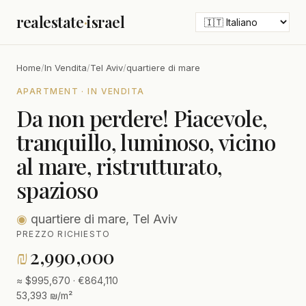
realestate
·
israel
Home
/
In Vendita
/
Tel Aviv
/
quartiere di mare
APARTMENT · IN VENDITA
Da non perdere! Piacevole,
tranquillo, luminoso, vicino
al mare, ristrutturato,
spazioso
◉
quartiere di mare, Tel Aviv
PREZZO RICHIESTO
₪
2,990,000
≈ $995,670 · €864,110
53,393 ₪/m²