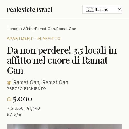
realestate
·
israel
Home
/
In Affitto
/
Ramat Gan
/
Ramat Gan
APARTMENT · IN AFFITTO
Da non perdere! 3,5 locali in
affitto nel cuore di Ramat
Gan
◉
Ramat Gan, Ramat Gan
PREZZO RICHIESTO
₪
5,000
≈ $1,660 · €1,440
67 ₪/m²