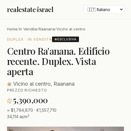
realestate
·
israel
Home
/
In Vendita
/
Raanana
/
Vicino al centro
DUPLEX · IN VENDITA
●
ESCLUSIVA
Centro Ra'anana. Edificio
recente. Duplex. Vista
aperta
◉
Vicino al centro, Raanana
PREZZO RICHIESTO
₪
5,390,000
≈ $1,794,870 · €1,557,710
34,114 ₪/m²