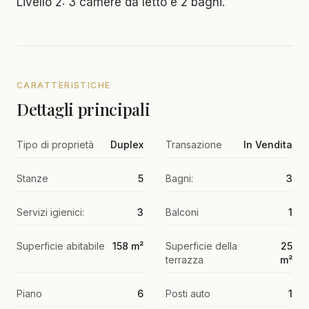
Livello 2: 3 camere da letto e 2 bagni.
CARATTERISTICHE
Dettagli principali
Tipo di proprietà
Duplex
Transazione
In Vendita
Stanze
5
Bagni:
3
Servizi igienici:
3
Balconi
1
Superficie abitabile
158 m²
Superficie della
25
terrazza
m²
Piano
6
Posti auto
1