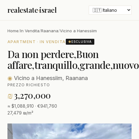
realestate
·
israel
Home
/
In Vendita
/
Raanana
/
Vicino a Hanessiim
APARTMENT · IN VENDITA
●
ESCLUSIVA
Da non perdere,Buon
affare,tranquillo,grande,nuovo
◉
Vicino a Hanessiim, Raanana
PREZZO RICHIESTO
₪
3,270,000
≈ $1,088,910 · €941,760
27,479 ₪/m²