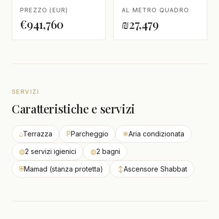
PREZZO (EUR)
AL METRO QUADRO
€941,760
₪27,479
SERVIZI
Caratteristiche e servizi
⌂
Terrazza
P
Parcheggio
❄
Aria condizionata
◍
2 servizi igienici
◍
2 bagni
⛨
Mamad (stanza protetta)
↕
Ascensore Shabbat