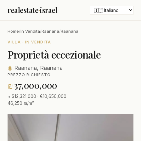
realestate
·
israel
Home
/
In Vendita
/
Raanana
/
Raanana
VILLA · IN VENDITA
Proprietà eccezionale
◉
Raanana, Raanana
PREZZO RICHIESTO
₪
37,000,000
≈ $12,321,000 · €10,656,000
46,250 ₪/m²