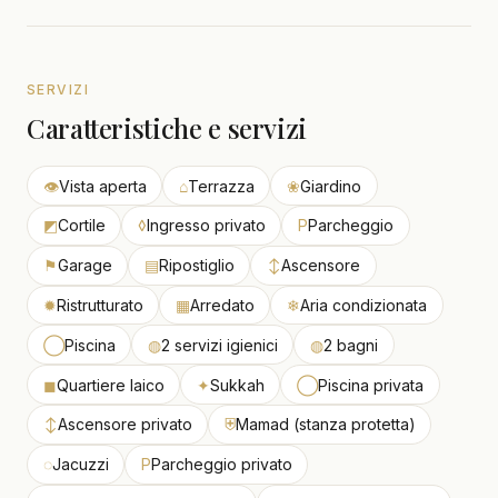
SERVIZI
Caratteristiche e servizi
👁
Vista aperta
⌂
Terrazza
❀
Giardino
◩
Cortile
◊
Ingresso privato
P
Parcheggio
⚑
Garage
▤
Ripostiglio
↕
Ascensore
✹
Ristrutturato
▦
Arredato
❄
Aria condizionata
◯
Piscina
◍
2 servizi igienici
◍
2 bagni
◼
Quartiere laico
✦
Sukkah
◯
Piscina privata
↕
Ascensore privato
⛨
Mamad (stanza protetta)
◌
Jacuzzi
P
Parcheggio privato