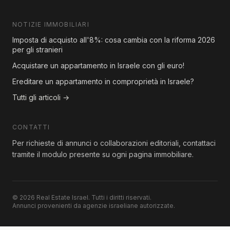
NOTIZIE IMMOBILIARI
Imposta di acquisto all'8%: cosa cambia con la riforma 2026
per gli stranieri
Acquistare un appartamento in Israele con gli euro!
Ereditare un appartamento in comproprietà in Israele?
Tutti gli articoli →
CONTATTI
Per richieste di annunci o collaborazioni editoriali, contattaci
tramite il modulo presente su ogni pagina immobiliare.
© 2026 Real Estate Israel. Tutti i diritti riservati.
Annunci provenienti da agenzie israeliane autorizzate.