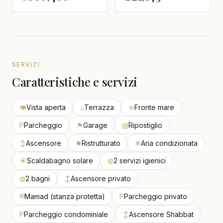
SERVIZI
Caratteristiche e servizi
👁
Vista aperta
⌂
Terrazza
≋
Fronte mare
P
Parcheggio
⚑
Garage
▤
Ripostiglio
↕
Ascensore
✹
Ristrutturato
❄
Aria condizionata
☀
Scaldabagno solare
◍
2 servizi igienici
◍
2 bagni
↕
Ascensore privato
⛨
Mamad (stanza protetta)
P
Parcheggio privato
P
Parcheggio condominiale
↕
Ascensore Shabbat