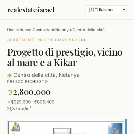
realestate
·
israel
Home
/
Nuove Costruzioni
/
Netanya
/
Centro della città
APARTMENT · NUOVE COSTRUZIONI
Progetto di prestigio, vicino
al mare e a Kikar
◉
Centro della città, Netanya
PREZZO RICHIESTO
₪
2,800,000
≈ $929,600 · €806,400
21,875 ₪/m²