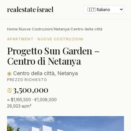
realestate
·
israel
Home
/
Nuove Costruzioni
/
Netanya
/
Centro della città
APARTMENT · NUOVE COSTRUZIONI
Progetto Sun Garden –
Centro di Netanya
◉
Centro della città, Netanya
PREZZO RICHIESTO
₪
3,500,000
≈ $1,165,500 · €1,008,000
26,923 ₪/m²