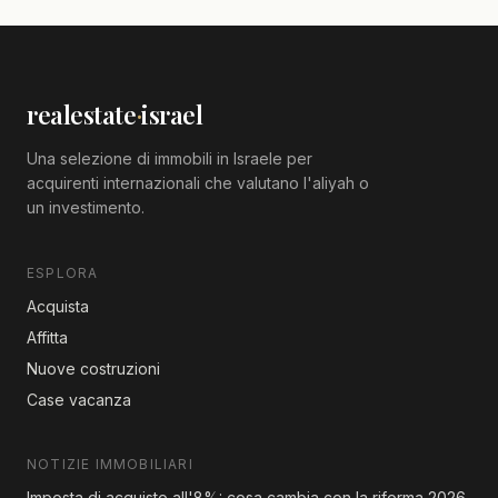
realestate
·
israel
Una selezione di immobili in Israele per
acquirenti internazionali che valutano l'aliyah o
un investimento.
ESPLORA
Acquista
Affitta
Nuove costruzioni
Case vacanza
NOTIZIE IMMOBILIARI
Imposta di acquisto all'8%: cosa cambia con la riforma 2026