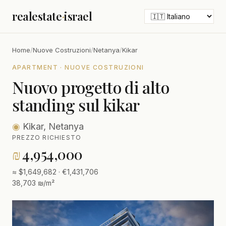
realestate
·
israel
Home
/
Nuove Costruzioni
/
Netanya
/
Kikar
APARTMENT · NUOVE COSTRUZIONI
Nuovo progetto di alto
standing sul kikar
◉
Kikar, Netanya
PREZZO RICHIESTO
₪
4,954,000
≈ $1,649,682 · €1,431,706
38,703 ₪/m²