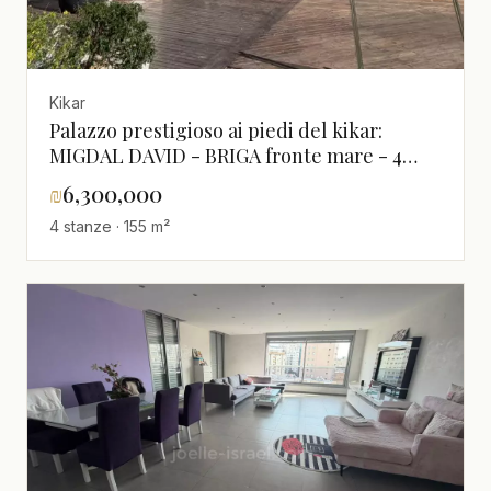
Kikar
Palazzo prestigioso ai piedi del kikar:
MIGDAL DAVID - BRIGA fronte mare - 4
locali 160m² + 24m² terrazza vista mare -
₪
6,300,000
6.300.000 shekel
4 stanze · 155 m²