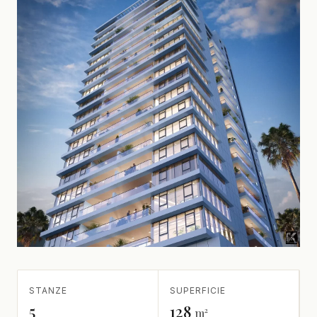
STANZE
SUPERFICIE
5
128
m²