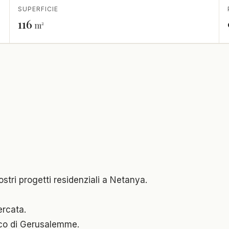
SUPERFICIE
116
m²
stri progetti residenziali a Netanya.
ercata.
rco di Gerusalemme.