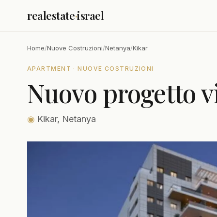
realestate
·
israel
Home
/
Nuove Costruzioni
/
Netanya
/
Kikar
APARTMENT · NUOVE COSTRUZIONI
Nuovo progetto vi
◉
Kikar, Netanya