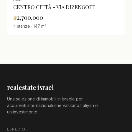
CENTRO CITTÀ - VIA DIZENGOFF
₪
2,700,000
4 stanze · 147 m²
realestate
·
israel
Una selezione di immobili in Israele per
acquirenti internazionali che valutano l'aliyah o
un investimento.
ESPLORA