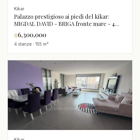
Kikar
Palazzo prestigioso ai piedi del kikar:
MIGDAL DAVID - BRIGA fronte mare - 4
locali 160m² + 24m² terrazza vista mare -
₪
6,300,000
6.300.000 shekel
4 stanze · 155 m²
Kikar