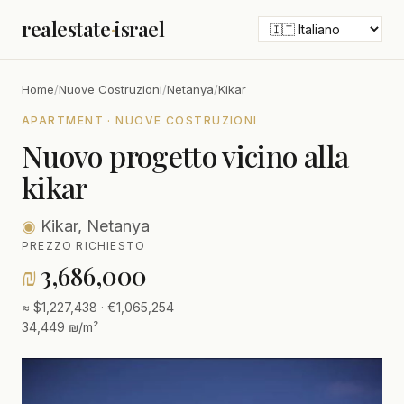
realestate
·
israel
Home
/
Nuove Costruzioni
/
Netanya
/
Kikar
APARTMENT · NUOVE COSTRUZIONI
Nuovo progetto vicino alla
kikar
◉
Kikar, Netanya
PREZZO RICHIESTO
₪
3,686,000
≈ $1,227,438 · €1,065,254
34,449 ₪/m²