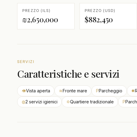
PREZZO (ILS)
PREZZO (USD)
₪2,650,000
$882,450
SERVIZI
Caratteristiche e servizi
👁
Vista aperta
≋
Fronte mare
P
Parcheggio
✹
R
◍
2 servizi igienici
✡
Quartiere tradizionale
P
Parch