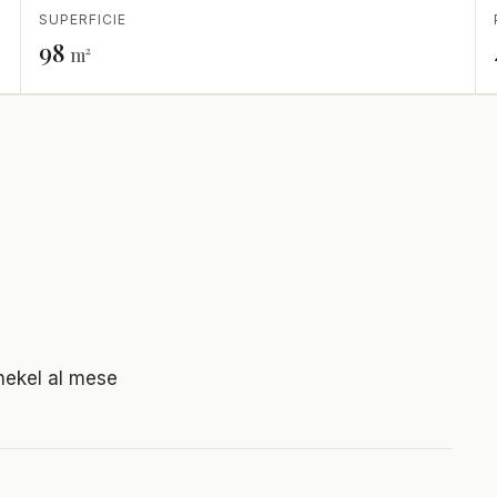
SUPERFICIE
98
m²
hekel al mese