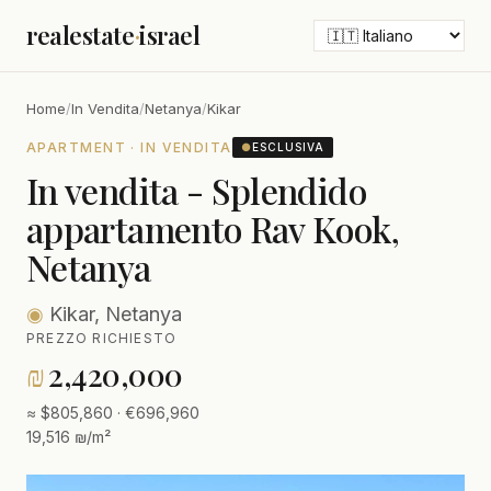
realestate
·
israel
Home
/
In Vendita
/
Netanya
/
Kikar
APARTMENT · IN VENDITA
●
ESCLUSIVA
In vendita - Splendido
appartamento Rav Kook,
Netanya
◉
Kikar, Netanya
PREZZO RICHIESTO
₪
2,420,000
≈ $805,860 · €696,960
19,516 ₪/m²