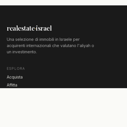
Alef
Un'occasione da non perdere! Ideale per
investimento – Grande appartamento di 4
locali in vendita, vicino a tutti i servizi, Alef,
₪
2,350,000
Ashdod
4 stanze · 124 m²