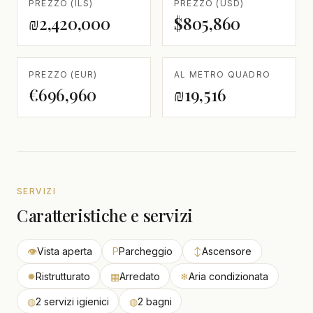
PREZZO (ILS)
PREZZO (USD)
₪2,420,000
$805,860
PREZZO (EUR)
AL METRO QUADRO
€696,960
₪19,516
SERVIZI
Caratteristiche e servizi
👁
Vista aperta
P
Parcheggio
↕
Ascensore
✹
Ristrutturato
▦
Arredato
❄
Aria condizionata
◍
2 servizi igienici
◍
2 bagni