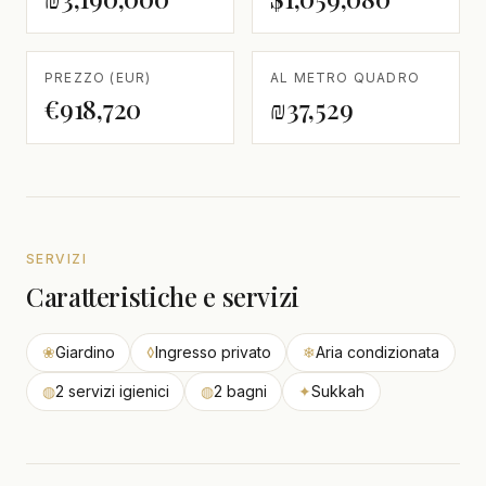
PREZZO (EUR)
AL METRO QUADRO
€918,720
₪37,529
SERVIZI
Caratteristiche e servizi
❀
Giardino
◊
Ingresso privato
❄
Aria condizionata
◍
2 servizi igienici
◍
2 bagni
✦
Sukkah