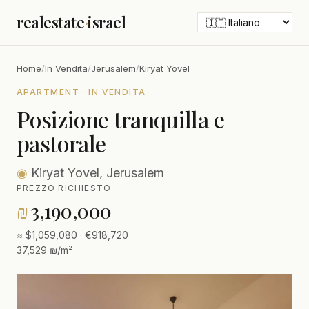
realestate
·
israel
Home
/
In Vendita
/
Jerusalem
/
Kiryat Yovel
APARTMENT · IN VENDITA
Posizione tranquilla e
pastorale
◉
Kiryat Yovel, Jerusalem
PREZZO RICHIESTO
₪
3,190,000
≈ $1,059,080 · €918,720
37,529 ₪/m²