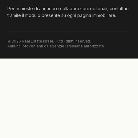
Per richieste di annunci o collaborazioni editoriali, contattaci
tramite il modulo presente su ogni pagina immobiliare.
© 2026 Real Estate Israel. Tutti i diritti riservati.
Annunci provenienti da agenzie israeliane autorizzate.