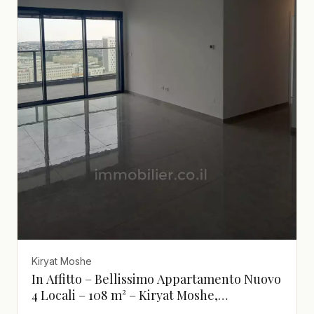
Kiryat Moshe
In Affitto – Bellissimo Appartamento Nuovo
4 Locali – 108 m² – Kiryat Moshe,
Gerusalemme – Balcone 14 m², 19° Piano