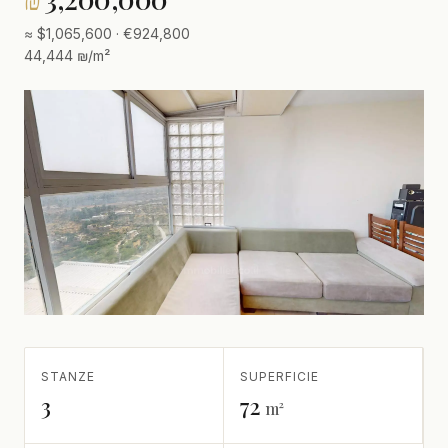
≈ $1,065,600 · €924,800
44,444 ₪/m²
STANZE
SUPERFICIE
3
72
m²