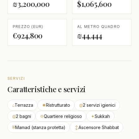
₪3,200,000
$1,065,600
PREZZO (EUR)
AL METRO QUADRO
€924,800
₪44,444
SERVIZI
Caratteristiche e servizi
⌂
Terrazza
✹
Ristrutturato
◍
2 servizi igienici
◍
2 bagni
✡
Quartiere religioso
✦
Sukkah
⛨
Mamad (stanza protetta)
↕
Ascensore Shabbat