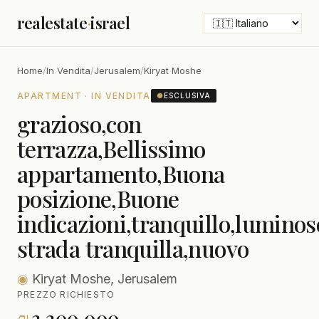
realestate
·
israel
Home
/
In Vendita
/
Jerusalem
/
Kiryat Moshe
APARTMENT · IN VENDITA
●
ESCLUSIVA
grazioso,con
terrazza,Bellissimo
appartamento,Buona
posizione,Buone
indicazioni,tranquillo,luminos
strada tranquilla,nuovo
◉
Kiryat Moshe, Jerusalem
PREZZO RICHIESTO
₪
3,200,000