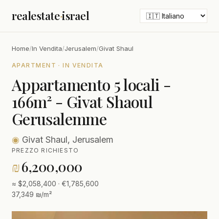
realestate
·
israel
Home
/
In Vendita
/
Jerusalem
/
Givat Shaul
APARTMENT · IN VENDITA
Appartamento 5 locali -
166m² - Givat Shaoul
Gerusalemme
◉
Givat Shaul, Jerusalem
PREZZO RICHIESTO
₪
6,200,000
≈ $2,058,400 · €1,785,600
37,349 ₪/m²