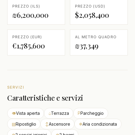
PREZZO (ILS)
PREZZO (USD)
₪6,200,000
$2,058,400
PREZZO (EUR)
AL METRO QUADRO
€1,785,600
₪37,349
SERVIZI
Caratteristiche e servizi
👁
Vista aperta
⌂
Terrazza
P
Parcheggio
▤
Ripostiglio
↕
Ascensore
❄
Aria condizionata
◍
2 servizi igienici
◍
2 bagni