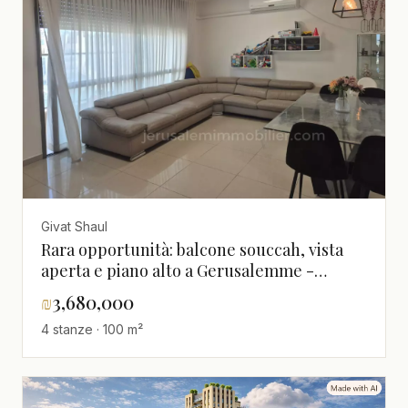
Givat Shaul
Rara opportunità: balcone souccah, vista
aperta e piano alto a Gerusalemme -
JERUSALEM IMMOBILIER 026786595
₪
3,680,000
4 stanze · 100 m²