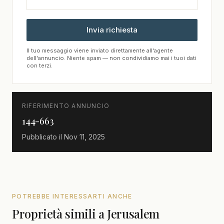
Invia richiesta
Il tuo messaggio viene inviato direttamente all'agente
dell'annuncio. Niente spam — non condividiamo mai i tuoi dati
con terzi.
RIFERIMENTO ANNUNCIO
144-663
Pubblicato il
Nov 11, 2025
POTREBBE INTERESSARTI ANCHE
Proprietà simili a Jerusalem