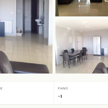
IE
PIANO
-1