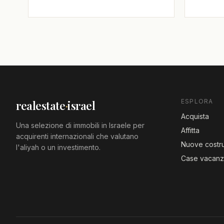
ESPLORA
realestate
·
israel
Acquista
Una selezione di immobili in Israele per
Affitta
acquirenti internazionali che valutano
Nuove costru
l'aliyah o un investimento.
Case vacan