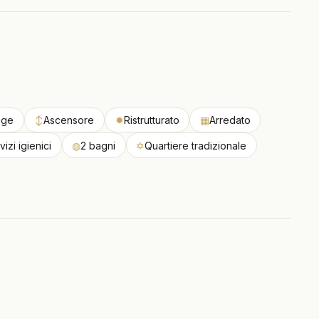
age
↕
Ascensore
✹
Ristrutturato
▦
Arredato
vizi igienici
◍
2 bagni
✡
Quartiere tradizionale