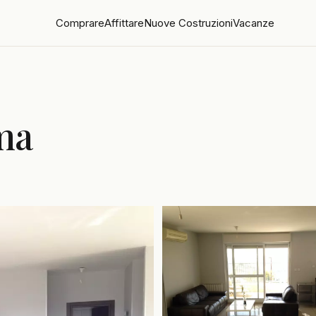
Comprare
Affittare
Nuove Costruzioni
Vacanze
oma