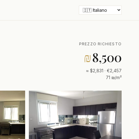
PREZZO RICHIESTO
₪
8,500
≈ $2,831 · €2,457
71 ₪/m²