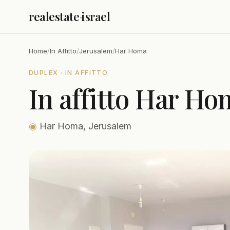
realestate
·
israel
Home
/
In Affitto
/
Jerusalem
/
Har Homa
DUPLEX · IN AFFITTO
In affitto Har H
◉
Har Homa, Jerusalem