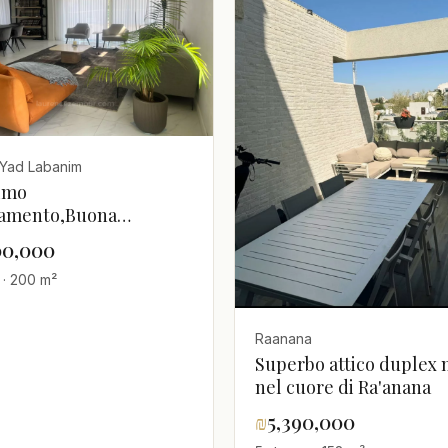
 Yad Labanim
simo
tamento,Buona
ne,Soffitti alti,spazioso
00,000
 · 200 m²
Raanana
Superbo attico duplex
nel cuore di Ra'anana
₪
5,390,000