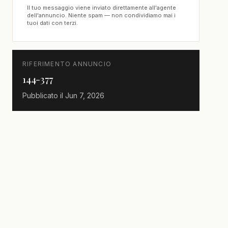
Il tuo messaggio viene inviato direttamente all'agente
dell'annuncio. Niente spam — non condividiamo mai i
tuoi dati con terzi.
RIFERIMENTO ANNUNCIO
144-377
Pubblicato il
Jun 7, 2026