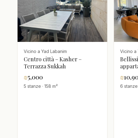
Vicino a Yad Labanim
Vicino a
Centro città – Kasher –
Bellis
Terrazza Sukkah
appar
posizio
₪
5,000
₪
10,9
5 stanze · 158 m²
6 stanze