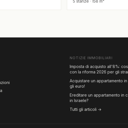
5 stanze · 158 m²
NOTIZIE IMMOBILIARI
Imposta di acquisto all'8%: co
con la riforma 2026 per gli stra
Acquistare un appartamento in 
zioni
gli euro!
za
Ereditare un appartamento in 
in Israele?
Tutti gli articoli →