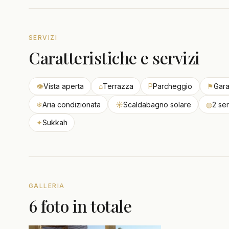
SERVIZI
Caratteristiche e servizi
👁
Vista aperta
⌂
Terrazza
P
Parcheggio
⚑
Gar
❄
Aria condizionata
☀
Scaldabagno solare
◍
2 ser
✦
Sukkah
GALLERIA
6 foto in totale