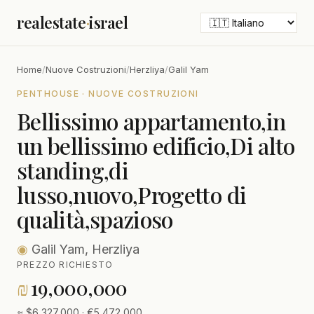
realestate
·
israel
Home
/
Nuove Costruzioni
/
Herzliya
/
Galil Yam
PENTHOUSE · NUOVE COSTRUZIONI
Bellissimo appartamento,in
un bellissimo edificio,Di alto
standing,di
lusso,nuovo,Progetto di
qualità,spazioso
◉
Galil Yam, Herzliya
PREZZO RICHIESTO
₪
19,000,000
≈ $6,327,000 · €5,472,000