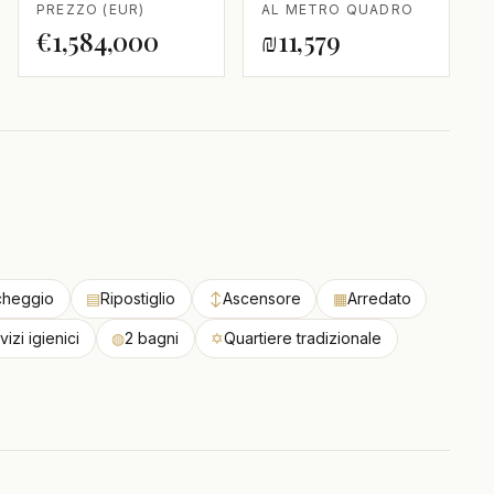
PREZZO (EUR)
AL METRO QUADRO
€1,584,000
₪11,579
cheggio
▤
Ripostiglio
↕
Ascensore
▦
Arredato
vizi igienici
◍
2 bagni
✡
Quartiere tradizionale