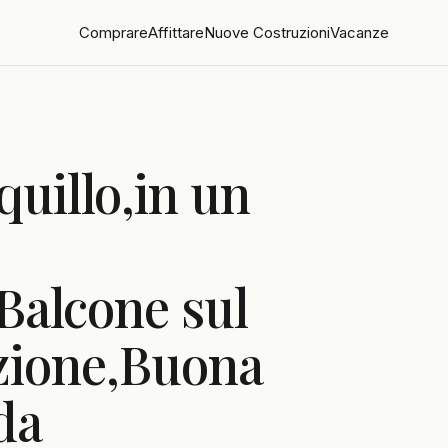
Comprare
Affittare
Nuove Costruzioni
Vacanze
quillo,in un
,Balcone sul
zione,Buona
da