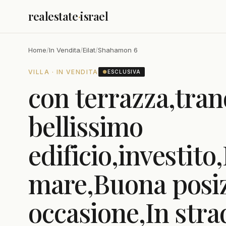
realestate
·
israel
Home
/
In Vendita
/
Eilat
/
Shahamon 6
VILLA · IN VENDITA
●
ESCLUSIVA
con terrazza,tran
bellissimo
edificio,investito
mare,Buona posi
occasione,In stra