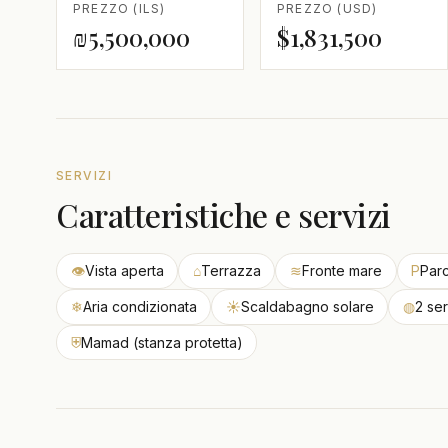
PREZZO (ILS)
PREZZO (USD)
₪5,500,000
$1,831,500
SERVIZI
Caratteristiche e servizi
👁
Vista aperta
⌂
Terrazza
≋
Fronte mare
P
Par
❄
Aria condizionata
☀
Scaldabagno solare
◍
2 ser
⛨
Mamad (stanza protetta)