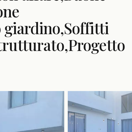
one
giardino,Soffitti
strutturato,Progetto