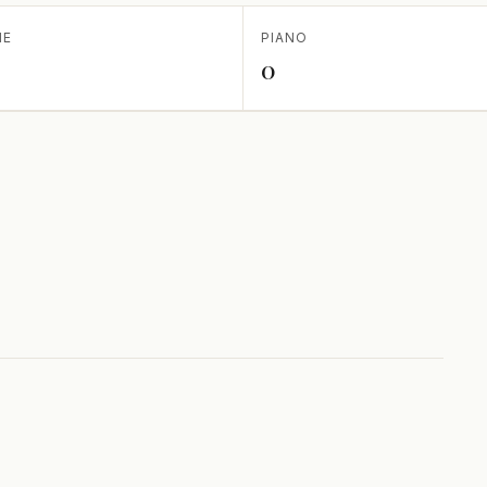
IE
PIANO
0