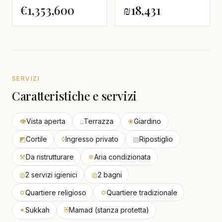
€1,353,600
₪18,431
SERVIZI
Caratteristiche e servizi
👁
Vista aperta
⌂
Terrazza
❀
Giardino
◩
Cortile
◊
Ingresso privato
▤
Ripostiglio
⚒
Da ristrutturare
❄
Aria condizionata
◍
2 servizi igienici
◍
2 bagni
✡
Quartiere religioso
✡
Quartiere tradizionale
✦
Sukkah
⛨
Mamad (stanza protetta)