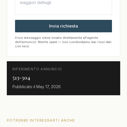
Invia richiesta
Il tuo messaggio viene inviato direttamente all'agente
dell'annuncio. Niente spam — non condividiamo mai i tuoi dati
con terzi.
RIFERIMENTO ANNUNCIO
513-304
Pubblicato il
May 17, 2026
POTREBBE INTERESSARTI ANCHE