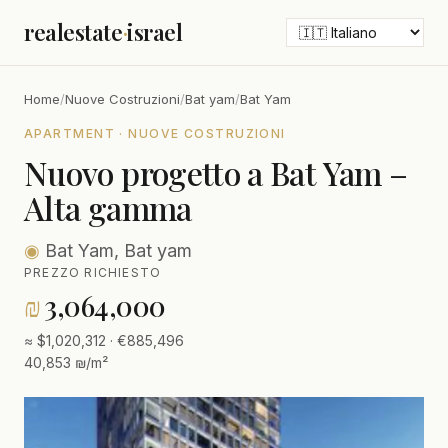
realestate
·
israel
Home
/
Nuove Costruzioni
/
Bat yam
/
Bat Yam
APARTMENT · NUOVE COSTRUZIONI
Nuovo progetto a Bat Yam –
Alta gamma
◉
Bat Yam, Bat yam
PREZZO RICHIESTO
₪
3,064,000
≈ $1,020,312 · €885,496
40,853 ₪/m²