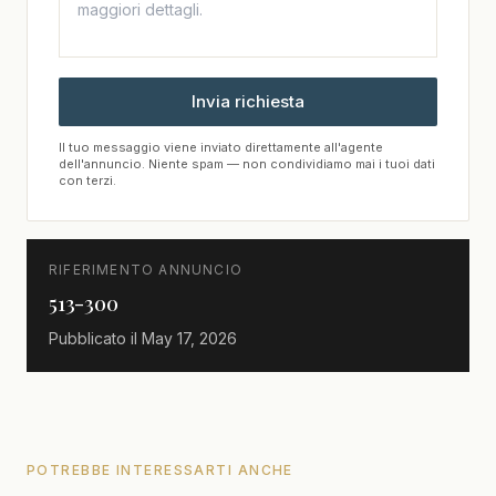
Invia richiesta
Il tuo messaggio viene inviato direttamente all'agente
dell'annuncio. Niente spam — non condividiamo mai i tuoi dati
con terzi.
RIFERIMENTO ANNUNCIO
513-300
Pubblicato il
May 17, 2026
POTREBBE INTERESSARTI ANCHE