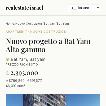
realestate
·
israel
Home
/
Nuove Costruzioni
/
Bat yam
/
Bat Yam
APARTMENT · NUOVE COSTRUZIONI
Nuovo progetto a Bat Yam –
Alta gamma
◉
Bat Yam, Bat yam
PREZZO RICHIESTO
₪
2,393,000
≈ $796,869 · €691,577
46,019 ₪/m²