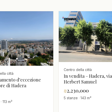
Centro della città
lla città
In vendita – Hadera, via
amento d'eccezione
Herbert Samuel
ore di Hadera
₪
2,230,000
5 stanze · 143 m²
· 113 m²