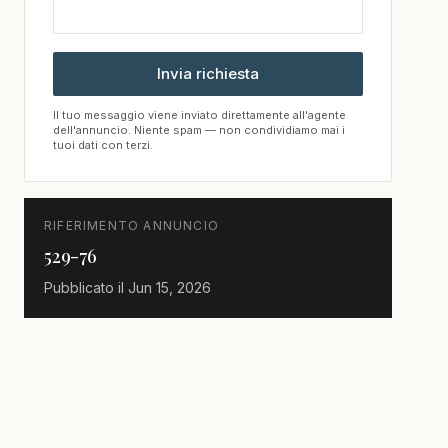
Invia richiesta
Il tuo messaggio viene inviato direttamente all'agente
dell'annuncio. Niente spam — non condividiamo mai i
tuoi dati con terzi.
RIFERIMENTO ANNUNCIO
529-76
Pubblicato il
Jun 15, 2026