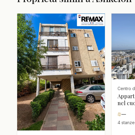
Centro de
Appart
nel cu
₪
—
4 stanze 