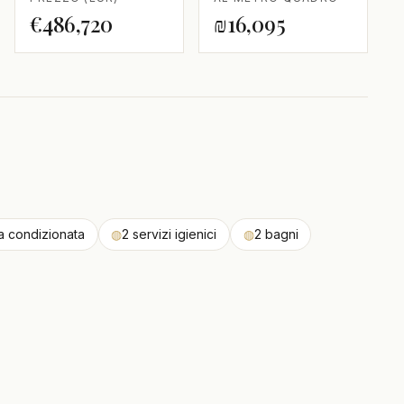
€486,720
₪16,095
ia condizionata
◍
2 servizi igienici
◍
2 bagni