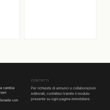
CONTATTI
sa cambia
Per richieste di annunci o collaborazioni
nieri
editoriali, contattaci tramite il modulo
presente su ogni pagina immobiliare.
Israele con