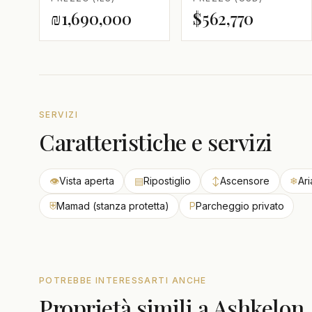
₪1,690,000
$562,770
SERVIZI
Caratteristiche e servizi
👁
Vista aperta
▤
Ripostiglio
↕
Ascensore
❄
Ar
⛨
Mamad (stanza protetta)
P
Parcheggio privato
POTREBBE INTERESSARTI ANCHE
Proprietà simili a Ashkelon