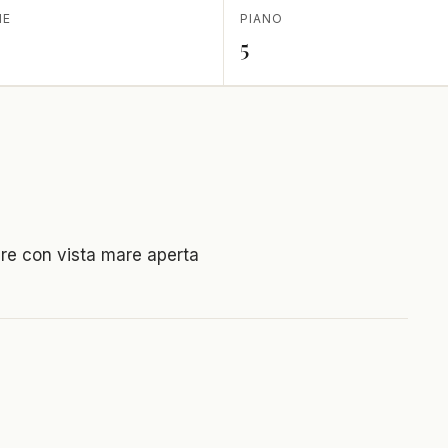
IE
PIANO
5
are con vista mare aperta