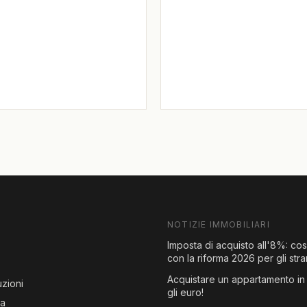
NOTIZIE IMMOBILIARI
Imposta di acquisto all'8%: co
con la riforma 2026 per gli stra
Acquistare un appartamento in 
zioni
gli euro!
za