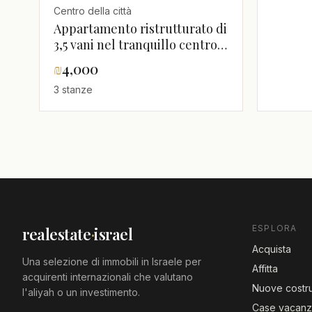
Centro della città
Appartamento ristrutturato di
3,5 vani nel tranquillo centro
città di Hadera!
₪
4,000
3 stanze
ESPLORA
realestate
·
israel
Acquista
Una selezione di immobili in Israele per
Affitta
acquirenti internazionali che valutano
Nuove costru
l'aliyah o un investimento.
Case vacan