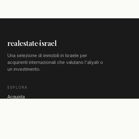
realestate
·
israel
Una selezione di immobili in Israele per
acquirenti internazionali che valutano l'aliyah o
un investimento.
ESPLORA
Acquista
Affitta
Nuove costruzioni
Case vacanza