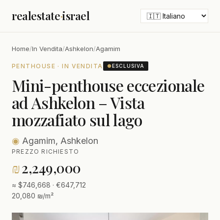
realestate
·
israel
Home
/
In Vendita
/
Ashkelon
/
Agamim
PENTHOUSE · IN VENDITA
●
ESCLUSIVA
Mini-penthouse eccezionale
ad Ashkelon – Vista
mozzafiato sul lago
◉
Agamim, Ashkelon
PREZZO RICHIESTO
₪
2,249,000
≈ $746,668 · €647,712
20,080 ₪/m²