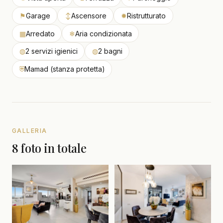
⚑
Garage
↕
Ascensore
✹
Ristrutturato
▦
Arredato
❄
Aria condizionata
◍
2 servizi igienici
◍
2 bagni
⛨
Mamad (stanza protetta)
GALLERIA
8 foto in totale