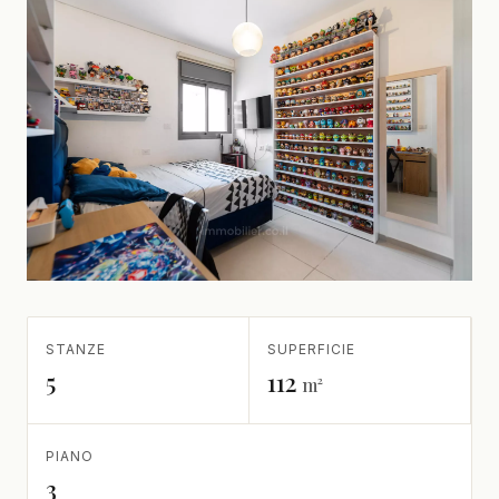
STANZE
SUPERFICIE
5
112
m²
PIANO
3