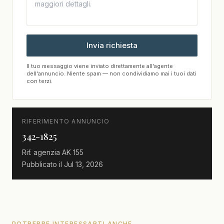
Invia richiesta
Il tuo messaggio viene inviato direttamente all'agente
dell'annuncio. Niente spam — non condividiamo mai i tuoi dati
con terzi.
RIFERIMENTO ANNUNCIO
342-1825
Rif. agenzia
AK 155
Pubblicato il
Jul 13, 2026
POTREBBE INTERESSARTI ANCHE