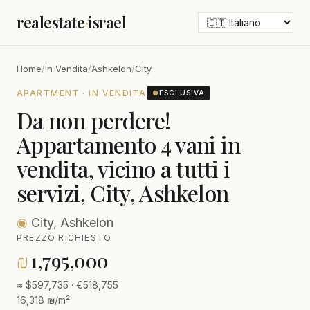
realestate
·
israel
Home
/
In Vendita
/
Ashkelon
/
City
APARTMENT · IN VENDITA
●
ESCLUSIVA
Da non perdere!
Appartamento 4 vani in
vendita, vicino a tutti i
servizi, City, Ashkelon
◉
City, Ashkelon
PREZZO RICHIESTO
₪
1,795,000
≈ $597,735 · €518,755
16,318 ₪/m²